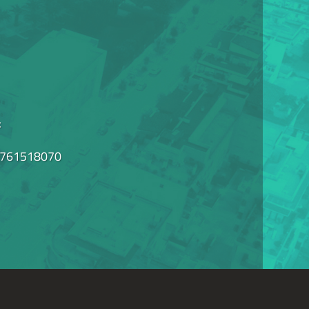
:
: 0761518070